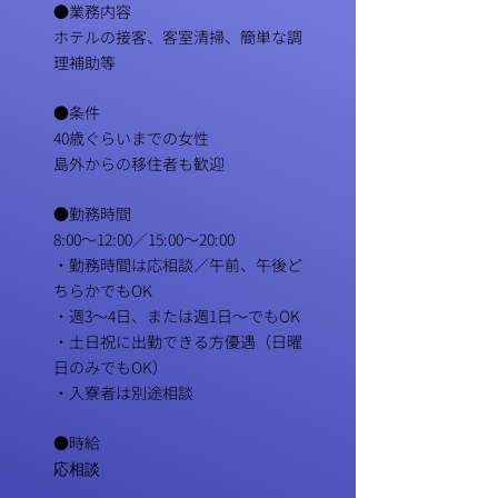
●業務内容
ホテルの接客、客室清掃、簡単な調
理補助等​
●条件
40歳ぐらいまでの女性​
島外からの移住者も歓迎
●勤務時間
8:00～12:00／15:00～20:00
・勤務時間は応相談／午前、午後ど
ちらかでもOK
・週3～4日、または週1日～でもOK
・土日祝に出勤できる方優遇（日曜
日のみでもOK）
​・入寮者は別途相談
●時給
応相談