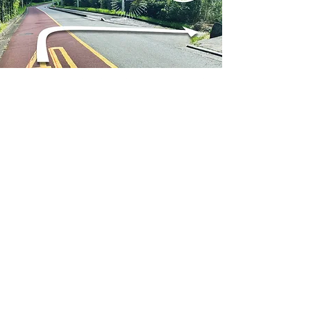
八丈一周道路を大賀郷方面に向かって、大坂の手前
の道を右に下ります。すぐ手前に邸宅への小道があ
るのでそちらに入らないよう気をつけてください。
​横間ヶ浦海岸のサインが目印。
2
坂をそのまま下ります。