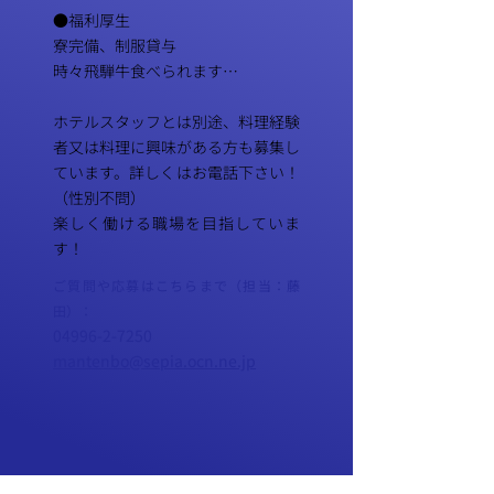
●福利厚生
​寮完備、制服貸与
時々飛騨牛食べられます…
ホテルスタッフとは別途、料理経験
者又は料理に興味がある方も募集し
ています。詳しくはお電話下さい！
（性別不問）
楽しく働ける職場を目指していま
す！
ご質問や応募はこちらまで（担当：藤
田）：
04996-2-7250
mantenbo@sepia.ocn.ne.jp