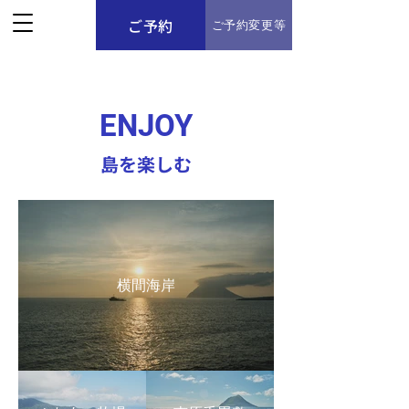
ご予約
ご予約変更等
ENJOY
​島を楽しむ
横間海岸