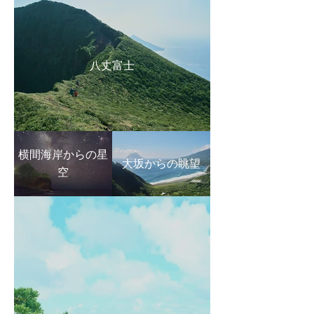
八丈富士
横間海岸からの星
大坂からの眺望
空