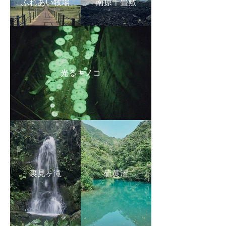
ふれあい牧場
南原千畳敷
光るキノコ
裏見ヶ滝
硫黄沼